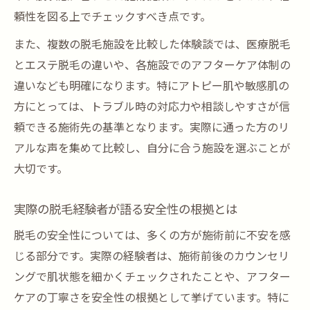
敏感肌に配慮した脱毛施術のポイントを解
頼性を図る上でチェックすべき点です。
説
また、複数の脱毛施設を比較した体験談では、医療脱毛
脱毛経験に基づくアトピー肌の注意点と対
とエステ脱毛の違いや、各施設でのアフターケア体制の
策
違いなども明確になります。特にアトピー肌や敏感肌の
アトピー肌で脱毛を始める前に知るべき実
方にとっては、トラブル時の対応力や相談しやすさが信
体験
頼できる施術先の基準となります。実際に通った方のリ
VIO脱毛の経験者が語る安心ポイント
アルな声を集めて比較し、自分に合う施設を選ぶことが
VIO脱毛経験者が伝える安心して受けるコツ
大切です。
脱毛体験に基づくVIO施術の恥ずかしさ軽減
策
実際の脱毛経験者が語る安全性の根拠とは
経験者が語るVIO脱毛時の配慮と対応の実際
脱毛の安全性については、多くの方が施術前に不安を感
脱毛豊富な人が選ぶVIO施術時の安心ポイン
じる部分です。実際の経験者は、施術前後のカウンセリ
ト
ングで肌状態を細かくチェックされたことや、アフター
VIO脱毛経験者の声から学ぶ事前準備の重要
ケアの丁寧さを安全性の根拠として挙げています。特に