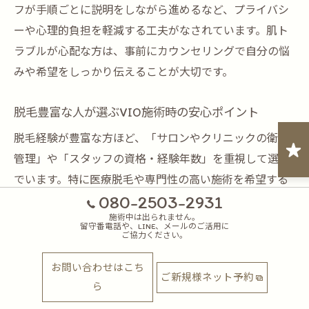
フが手順ごとに説明をしながら進めるなど、プライバシ
ーや心理的負担を軽減する工夫がなされています。肌ト
ラブルが心配な方は、事前にカウンセリングで自分の悩
みや希望をしっかり伝えることが大切です。
脱毛豊富な人が選ぶVIO施術時の安心ポイント
脱毛経験が豊富な方ほど、「サロンやクリニックの衛生
管理」や「スタッフの資格・経験年数」を重視して選ん
でいます。特に医療脱毛や専門性の高い施術を希望する
080-2503-2931
場合、信頼できる施設選びが重要です。
施術中は出られません。
また、設備の清潔さやアフターケア体制、万が一の肌ト
留守番電話や、LINE、メールのご活用に
ご協力ください。
ラブル発生時の対応力も大きなポイントです。実際の体
お問い合わせはこち
験談では「カウンセリング時に細かい説明があった」
ご新規様ネット予約
ら
「施術後のケア方法が明確だった」など、安心できる要