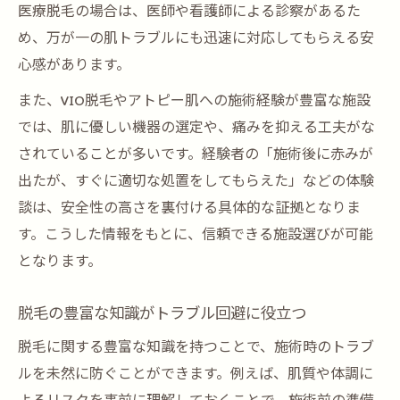
性
医療脱毛の場合は、医師や看護師による診察があるた
後悔しない脱毛選びの秘訣を徹底解説
め、万が一の肌トラブルにも迅速に対応してもらえる安
心感があります。
脱毛経験から学ぶ後悔しない選び方の極意
豊富な脱毛体験を活かした失敗しないポイ
また、VIO脱毛やアトピー肌への施術経験が豊富な施設
ント
では、肌に優しい機器の選定や、痛みを抑える工夫がな
脱毛経験者おすすめの信頼できる選択基準
されていることが多いです。経験者の「施術後に赤みが
出たが、すぐに適切な処置をしてもらえた」などの体験
後悔しないための脱毛サロン・クリニック
談は、安全性の高さを裏付ける具体的な証拠となりま
選び
す。こうした情報をもとに、信頼できる施設選びが可能
脱毛体験で得た安心できる施術先の見極め
となります。
方
脱毛の豊富な知識がトラブル回避に役立つ
脱毛に関する豊富な知識を持つことで、施術時のトラブ
ルを未然に防ぐことができます。例えば、肌質や体調に