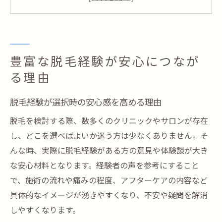
実際の脱毛経験者が語る安全性の根拠とは
脱毛の豊富な知識がトラブル回避に役立つ
脱毛経験から得た失敗しない選び方のコツ
迷いがちな脱毛選びに役立つ体験知識
豊富な脱毛経験が安心につなが
脱毛経験者の声から知る選び方の実践知識
る理由
迷いやすい脱毛選びに役立つ体験談を紹介
脱毛経験が選択時の安心感を高める理由
脱毛体験で分かるサロン選びの判断基準と
脱毛を検討する際、数多くのクリニックやサロンが存在
は
し、どこを選べばよいか迷う方は少なくありません。そ
経験に基づく脱毛選びのポイントと落とし
んな時、実際に脱毛経験がある方の意見や体験談が大き
穴
な安心材料となります。経験者の声を参考にすること
脱毛経験者が伝える後悔しない選択のヒン
で、施術の流れや痛みの程度、アフターケアの内容など
ト
具体的なイメージが湧きやすくなり、不安や疑問を解消
デリケートな悩みに応える脱毛の実際
しやすくなります。
脱毛経験がデリケートな悩み解決に役立つ