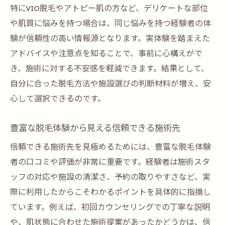
特にVIO脱毛やアトピー肌の方など、デリケートな部位
理由
や肌質に悩みを持つ場合は、同じ悩みを持つ経験者の体
繊細な悩みも豊富な脱毛経験が安心材料に
験が信頼性の高い情報源となります。実体験を踏まえた
なる
アドバイスや注意点を知ることで、事前に心構えがで
脱毛で気になる部位への実際の対応と配慮
き、施術に対する不安感を軽減できます。結果として、
脱毛経験者の声から見る恥ずかしさ対策の
自分に合った脱毛方法や施設選びの判断材料が増え、安
工夫
心して選択できるのです。
デリケートな悩みも脱毛経験が不安軽減に
豊富な脱毛体験から見える信頼できる施術先
つながる
アトピー肌でも挑戦しやすい脱毛方法
信頼できる施術先を見極めるためには、豊富な脱毛体験
アトピー肌でも安心な脱毛方法と体験から
者の口コミや評価が非常に重要です。経験者は施術スタ
の工夫
ッフの対応や施設の清潔さ、予約の取りやすさなど、実
際に利用したからこそわかるポイントを具体的に指摘し
脱毛経験者の実例から学ぶアトピー肌対応
ています。例えば、初回カウンセリングでの丁寧な説明
法
や、肌状態に合わせた施術提案があったかどうかは、信