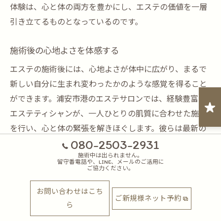
体験は、心と体の両方を豊かにし、エステの価値を一層
引き立てるものとなっているのです。
施術後の心地よさを体感する
エステの施術後には、心地よさが体中に広がり、まるで
新しい自分に生まれ変わったかのような感覚を得ること
ができます。浦安市港のエステサロンでは、経験豊富な
エステティシャンが、一人ひとりの肌質に合わせた施術
を行い、心と体の緊張を解きほぐします。彼らは最新の
080-2503-2931
技術と製品を駆使し、最高のリラクゼーションを提供し
施術中は出られません。
ます。施術の後には、肌だけでなく心も軽くなり、忙し
留守番電話や、LINE、メールのご活用に
ご協力ください。
い日常に戻るためのエネルギーが充電されることでしょ
う。
お問い合わせはこち
ご新規様ネット予約
ら
エステのプロが提供する極上の時間