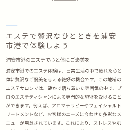
隠れ家サロンで特別な時間を過ごす
エステティシャンが提供する極上のケア
日常を忘れる至福のひとときを
心と肌に優しいエステの選び方
エステで贅沢なひとときを浦安
心と肌を癒すエステの真髄浦安市港で感じる
市港で体験しよう
浦安市港で発見するリラクゼーションの秘
浦安市港のエステで心と体にご褒美を
訣
浦安市港でのエステ体験は、日常生活の中で疲れた心と
エステの技術がもたらす心地よさ
体に贅沢なご褒美を与える絶好の機会です。この地域の
肌の悩みを解決する特別な施術
エステサロンでは、静かで落ち着いた雰囲気の中で、プ
心身のバランスを整える癒しの時間
ロのエステティシャンによる専門的な施術を受けること
エステから得られる心のリフレッシュ
ができます。例えば、アロマテラピーやフェイシャルト
浦安市港で心と肌が癒される理由
リートメントなど、お客様のニーズに合わせた多彩なメ
隠れ家エステがもたらす至福浦安市港の魅力
ニューが用意されています。これにより、ストレスや肌