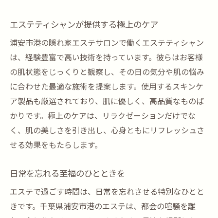
高品質なエステの時間浦安市港で贅沢を味わう
エステティシャンが提供する極上のケア
上質なエステで贅沢なひとときを
浦安市港の隠れ家エステサロンで働くエステティシャン
エステで叶える肌悩みの解消
は、経験豊富で高い技術を持っています。彼らはお客様
浦安市港のエステが誇る高品質施術
の肌状態をじっくりと観察し、その日の気分や肌の悩み
スキンケア製品がもたらす美肌効果
に合わせた最適な施術を提案します。使用するスキンケ
心地よい空間でのリラクゼーション
ア製品も厳選されており、肌に優しく、高品質なものば
エステが提供する究極の癒し
かりです。極上のケアは、リラクゼーションだけでな
浦安市港のエステで新たな自分に出会う旅
く、肌の美しさを引き出し、心身ともにリフレッシュさ
せる効果をもたらします。
エステで見つける新しい自分
心と体の変化を感じるエステ体験
日常を忘れる至福のひとときを
浦安市港のエステがもたらす自己再発見
エステで過ごす時間は、日常を忘れさせる特別なひとと
新たな自分を発見するエステの特長
きです。千葉県浦安市港のエステは、都会の喧騒を離
心と肌が生まれ変わる瞬間