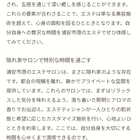
され、五感を通じて深い癒しを感じることができます。
プロフェッショナルがもたらす安心感
これらの要素が合わさることで、エステは単なる美容施
浦安市港のエステで受ける熟練の技
術を超えて、心身の調和を図るひとときとなります。自
エステティシャンの手技が肌に与える影響
分自身への贅沢な時間を浦安市港のエステでぜひ体感し
てみてください。
技術と心遣いが生む特別な体験
施術後の心地よさを体感する
隠れ家サロンで特別な時間を過ごす
エステのプロが提供する極上の時間
浦安市港のエステサロンは、まさに隠れ家のような存在
浦安市港で見つける心と肌の癒しエステ体験
です。都会の喧騒を離れ、静かでプライベートな空間を
エステで心と肌に満たされる瞬間
提供しています。これらのサロンでは、まずはリラック
浦安市港のエステが提供する癒しの理由
スした気分を味わえるよう、落ち着いた照明とアロマの
肌に優しい施術を選ぶポイント
香りでお出迎え。エステティシャンが一人ひとりの肌状
心と肌が喜ぶエステの秘密
態と希望に応じたカスタマイズ施術を行い、心地よいひ
リラクゼーションがもたらす美の効果
とときを約束します。ここでは、自分自身を大切にする
時間を心ゆくまで満喫できるのです。
エステを通じた心と肌のリフレッシュ