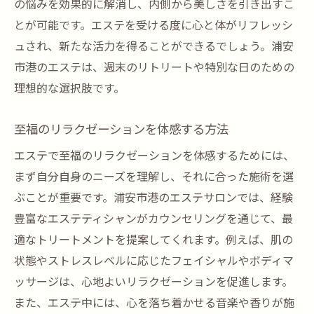
静かな環境で自分だけの時間を楽しむ
の悩みを効果的に解消し、内側から美しさを引き出すこ
とが可能です。エステを受ける度に心と体がリフレッシ
浦安市港ならではの特別なエステ体験
ュされ、新たな活力を得ることができるでしょう。浦安
心身を癒す隠れ家サロンの特徴
市港のエステは、週末のリトリートや特別な日のための
ストレス解消に最適なエステ選び
理想的な選択肢です。
エステティシャンの技術が輝く場所
心を落ち着かせるエステの秘密
至福のリラクゼーションを体感する方法
浦安市港のエステで心身リフレッシュの贅沢
エステで至福のリラクゼーションを体感するためには、
エステで心と体をリフレッシュする方法
まず自分自身のニーズを理解し、それに合った施術を選
贅沢な時間が心身にもたらす効果
ぶことが重要です。浦安市港のエステサロンでは、経験
浦安市港のエステで得る新たな活力
豊富なエステティシャンがカウンセリングを通じて、最
適なトリートメントを提案してくれます。例えば、肌の
疲れを癒すリラクゼーションの魅力
状態やストレスレベルに応じたフェイシャルやボディマ
エステを通じて心の健康を保つ
ッサージは、心地よいリラクゼーションを促進します。
心身のリフレッシュに最適なエステ体験
また、エステ中には、心を落ち着かせる音楽や香りが施
エステティシャンの技が光る浦安市港のエステ