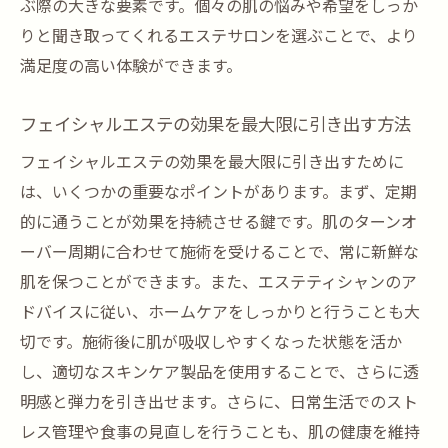
浦安のエステで体験する肌の変化と心の癒し
ぶ際の大きな要素です。個々の肌の悩みや希望をしっか
エステのリラックス効果を体感する
りと聞き取ってくれるエステサロンを選ぶことで、より
満足度の高い体験ができます。
浦安のエステで心身のバランスを整える
フェイシャルエステがもたらす精神的なリ
フェイシャルエステの効果を最大限に引き出す方法
フレッシュ
フェイシャルエステの効果を最大限に引き出すために
気分転換に最適な浦安のエステ体験
は、いくつかの重要なポイントがあります。まず、定期
リラクゼーションと美肌効果の両立
的に通うことが効果を持続させる鍵です。肌のターンオ
心の安らぎを感じるエステの時間
ーバー周期に合わせて施術を受けることで、常に新鮮な
エステティシャンが語る浦安での美肌実現スト
肌を保つことができます。また、エステティシャンのア
ーリー
ドバイスに従い、ホームケアをしっかりと行うことも大
浦安のエステティシャンの経験談
切です。施術後に肌が吸収しやすくなった状態を活か
お客様の声から見るエステの効果
し、適切なスキンケア製品を使用することで、さらに透
フェイシャルエステで変わる肌の物語
明感と弾力を引き出せます。さらに、日常生活でのスト
レス管理や食事の見直しを行うことも、肌の健康を維持
エステティシャンによる美肌アドバイス