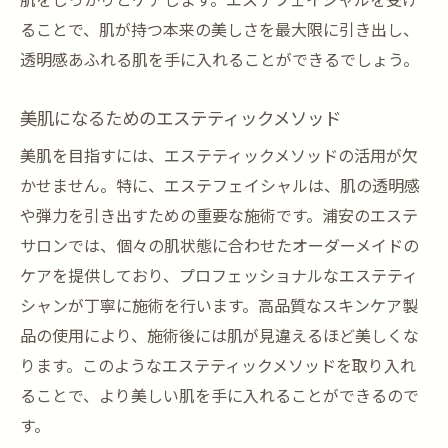
肌をしっかりとケアします。エステフェイシャルを受け
肌をリフレッシュするためのエステ施術
ることで、肌が持つ本来の美しさを最大限に引き出し、
エステフェイシャルで輝く肌を手に入れる浦安
透明感あふれる肌を手に入れることができるでしょう。
の選択
美肌になるためのエステティックメソッド
浦安で選ばれるエステサロンの特徴
フェイシャルエステで肌を輝かせる秘訣
美肌を目指すには、エステティックメソッドの活用が欠
かせません。特に、エステフェイシャルは、肌の透明感
エステで手に入れる理想の肌になるために
や弾力を引き出すための重要な施術です。浦安のエステ
プロの手によるフェイシャルエステの魅力
サロンでは、個々の肌状態に合わせたオーダーメイドの
浦安で体験する高度なエステ技術
ケアを提供しており、プロフェッショナルなエステティ
エステでの肌ケアがもたらす長期的効果
シャンが丁寧に施術を行います。高品質なスキンケア製
品の使用により、施術後には肌が見違えるほど美しくな
ります。このようなエステティックメソッドを取り入れ
ることで、より美しい肌を手に入れることができるので
す。