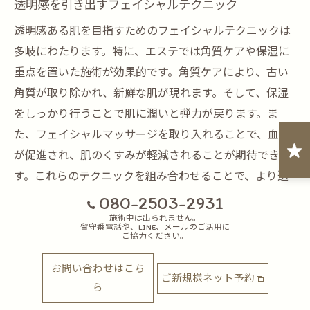
透明感を引き出すフェイシャルテクニック
透明感ある肌を目指すためのフェイシャルテクニックは
多岐にわたります。特に、エステでは角質ケアや保湿に
重点を置いた施術が効果的です。角質ケアにより、古い
角質が取り除かれ、新鮮な肌が現れます。そして、保湿
をしっかり行うことで肌に潤いと弾力が戻ります。ま
た、フェイシャルマッサージを取り入れることで、血行
が促進され、肌のくすみが軽減されることが期待できま
す。これらのテクニックを組み合わせることで、より透
明感のある美しい肌を実現することが可能です。
080-2503-2931
施術中は出られません。
留守番電話や、LINE、メールのご活用に
美肌を手に入れるエステサロンの選び方
ご協力ください。
美肌を手に入れるためには、信頼できるエステサロンの
お問い合わせはこち
ご新規様ネット予約
選び方が重要です。千葉県浦安市でエステサロンを選ぶ
ら
際は、まず施術内容や使用するスキンケア製品の品質を