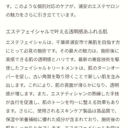
エステティック体験がもたらすメンタルケ
す。このような個別対応のケアが、浦安のエステサロン
ア
の魅力をさらに引き立てています。
エステティシャンと共に作るリラックスタ
イム
エステフェイシャルで叶える透明感あふれる肌
エステの施術が心に与える影響
エステフェイシャルは、千葉県浦安市で美肌を目指す方
フェイシャルエステでの自分磨き
にとって必見の施術です。その最大の魅力は、施術後に
浦安のエステが提供する肌のリフレッシュメソ
実感できる肌の透明感とハリです。最新の美容技術を駆
ッド
使したフェイシャルトリートメントは、肌のターンオー
バーを促し、古い角質を取り除くことで新しい肌を生み
最新技術を駆使した浦安のエステメソッド
出します。これにより、肌の表面が滑らかになり、透明
エステサロンでの肌コンディションアップ
感が増します。また、エステティシャンの熟練した手技
術
が血行を促進し、肌のトーンを均一に整える効果もあり
プロが教えるエステでの肌リフレッシュ法
ます。さらに、使用されるスキンケア製品は高品質で、
エステで叶える肌の若返り
保湿や栄養補給に優れた成分が含まれており、施術後の
エステサロンの肌管理プログラム