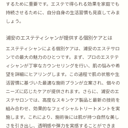
するために重要です。エステで得られる効果を家庭でも
エステでの成功談と肌の変化
持続させるために、自分自身の生活習慣も見直してみま
プロが語るエステティックの魅力
しょう。
浦安でエステを体験して得られる感動の透明感
エステフェイシャルで実感する肌の透明感
浦安のエステティシャンが提供する個別ケアとは
浦安のエステサロンでのビフォーアフター
エステティシャンによる個別ケアは、浦安のエステサロ
エステでの変化を実感するためのポイント
ンでの最大の魅力のひとつです。まず、プロのエステテ
透明感を引き出すフェイシャルテクニック
ィシャンが丁寧なカウンセリングを行い、肌の悩みや希
美肌を手に入れるエステサロンの選び方
望を詳細にヒアリングします。この過程で肌の状態や生
活習慣に基づいた最適な施術プランが立案され、個々の
エステでの施術後の肌ケア方法
ニーズに応じたケアが提供されます。さらに、浦安のエ
エステで心身を癒す浦安のフェイシャル体験と
ステサロンでは、高度なスキンケア製品と最新の技術を
は
組み合わせ、効果的なフェイシャルトリートメントを実
フェイシャルエステで得られる心地よさ
施します。これにより、施術後には肌が持つ自然な美し
心身ともにリフレッシュする浦安のエステ
さを引き出し、透明感や弾力を実感することができま