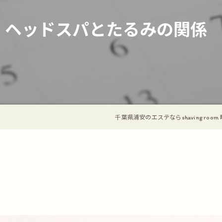
ヘッドスパ
フェイシャル
ヘッドスパとたるみの関係
ブライダル
プライベートサロン
千葉県浦安のエステならshaving room 晴 