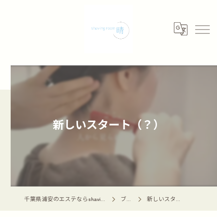
新しいスタート（？）
千葉県浦安のエステならshaving room 晴 -haru-
ブログ
新しいスタート（？）