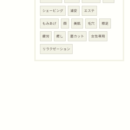
シェービング
浦安
エステ
もみあげ
顔
美肌
毛穴
襟足
疲労
癒し
眉カット
女性専用
リラクゼーション